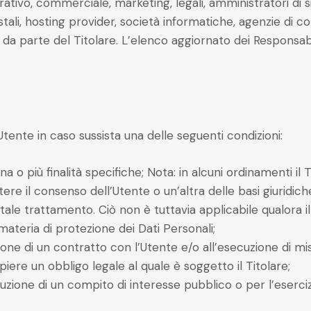
ativo, commerciale, marketing, legali, amministratori di
i postali, hosting provider, società informatiche, agenzie d
da parte del Titolare. L’elenco aggiornato dei Responsab
ll’Utente in caso sussista una delle seguenti condizioni:
a o più finalità specifiche; Nota: in alcuni ordinamenti il 
re il consenso dell’Utente o un’altra delle basi giuridich
ale trattamento. Ciò non è tuttavia applicabile qualora il
materia di protezione dei Dati Personali;
ione di un contratto con l’Utente e/o all’esecuzione di mi
ere un obbligo legale al quale è soggetto il Titolare;
zione di un compito di interesse pubblico o per l’esercizio 