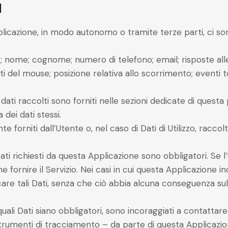
I
pplicazione, in modo autonomo o tramite terze parti, ci so
zo; nome; cognome; numero di telefono; email; risposte all
i del mouse; posizione relativa allo scorrimento; eventi 
dati raccolti sono forniti nelle sezioni dedicate di questa
 dei dati stessi.
e forniti dall’Utente o, nel caso di Dati di Utilizzo, racc
ati richiesti da questa Applicazione sono obbligatori. Se l
fornire il Servizio. Nei casi in cui questa Applicazione ind
are tali Dati, senza che ciò abbia alcuna conseguenza sulla
li Dati siano obbligatori, sono incoraggiati a contattare i
strumenti di tracciamento – da parte di questa Applicazione o