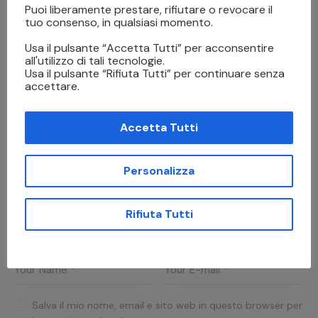
digitalizzazione ricamo a macchina
Puoi liberamente prestare, rifiutare o revocare il
tuo consenso, in qualsiasi momento.
ricamo a macchina
Usa il pulsante “Accetta Tutti” per acconsentire
all'utilizzo di tali tecnologie.
Usa il pulsante “Rifiuta Tutti” per continuare senza
accettare.
Accetta Tutti
PREVIOUS
NEXT
Personalizza
Stampante Flatbed:
La Rivoluzionaria
Panoramica
stampa UV
Rifiuta Tutti
Leave a comment
Salva il mio nome, email e sito web in questo browser per