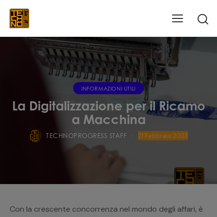
INFORMAZIONI UTILI
La Digitalizzazione per il Ricamo
a Macchina
TECHNOPROGRESS STAFF
21 Febbraio 2023
Con la crescente concorrenza nel mondo degli affari, è