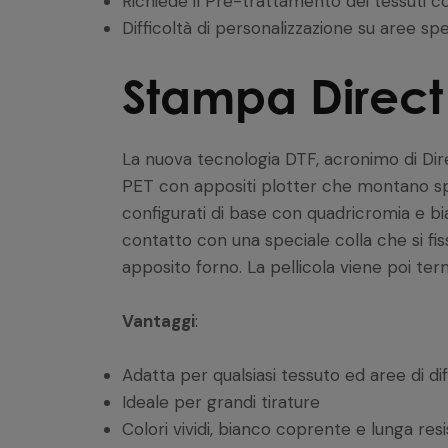
Richiede il Pre-trattamento dei tessuti co
Difficoltà di personalizzazione su aree sp
Stampa Direct 
La nuova tecnologia DTF, acronimo di Dire
PET con appositi plotter che montano spec
configurati di base con quadricromia e bi
contatto con una speciale colla che si fi
apposito forno. La pellicola viene poi ter
Vantaggi
:
Adatta per qualsiasi tessuto ed aree di dif
Ideale per grandi tirature
Colori vividi, bianco coprente e lunga resi