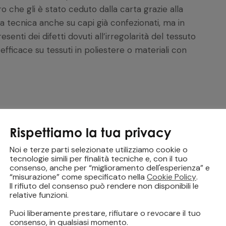
ro che gli è stato ceduto dalla carta grazie alla
ta tecnica anche su capi già confezionati, ma in
ti dei difetti dovuti all’irregolarità del tessuto
fficace su tessuti in poliestere o materiali con
Rispettiamo la tua privacy
ntendo una lunga durata
sfumature
Noi e terze parti selezionate utilizziamo cookie o
tecnologie simili per finalità tecniche e, con il tuo
consenso, anche per “miglioramento dell'esperienza” e
“misurazione” come specificato nella
Cookie Policy
.
Il rifiuto del consenso può rendere non disponibili le
relative funzioni.
Puoi liberamente prestare, rifiutare o revocare il tuo
consenso, in qualsiasi momento.