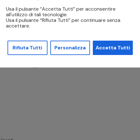
 to Garment
Usa il pulsante “Accetta Tutti” per acconsentire
all'utilizzo di tali tecnologie.
Usa il pulsante “Rifiuta Tutti” per continuare senza
accettare.
 direttamente sul capo confezionato, mediante
 Il loro utilizzo è molto semplice, affidabile e
Rifiuta Tutti
Personalizza
Accetta Tutti
tempi brevi. Stampando direttamente sul tessuto,
istente ai lavaggi.