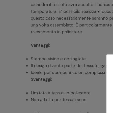
calandra il tessuto avrà accolto l’inchiost
temperatura. E’ possibile realizzare ques
questo caso necessariamente saranno presen
una volta assemblato. È particolarmente e
rivestimento in poliestere.
Vantaggi
:
Stampe vivide e dettagliate
Il design diventa parte del tessuto, gara
Ideale per stampe a colori complessi e 
Svantaggi
:
Limitata a tessuti in poliestere
Non adatta per tessuti scuri