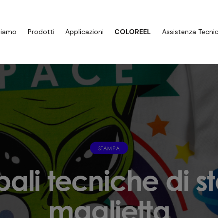
Siamo
Prodotti
Applicazioni
COLOREEL
Assistenza Tecni
STAMPA
ipali tecniche di 
maglietta