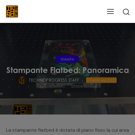
STAMPA
Stampante Flatbed: Panoramica
TECHNOPROGRESS STAFF
6 Febbraio 2023
La stampante flatbed è dotata di piano fisso la cui area