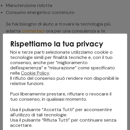
Manutenzione ridotta
Consumo energetico contenuto
Se hai bisogno di aiuto a trovare la tecnologia più
adatta
contattaci
ora per una consulenza a te
riservata.
Rispettiamo la tua privacy
Noi e terze parti selezionate utilizziamo cookie o
plotter flatbed
stampante flatbed
tecnologie simili per finalità tecniche e, con il tuo
consenso, anche per “miglioramento
dell'esperienza” e “misurazione” come specificato
nella
Cookie Policy
.
Il rifiuto del consenso può rendere non disponibili le
relative funzioni.
Puoi liberamente prestare, rifiutare o revocare il
tuo consenso, in qualsiasi momento.
Usa il pulsante “Accetta Tutti” per acconsentire
PREVIOUS
NEXT
all'utilizzo di tali tecnologie.
Stampa Digitale su
La Digitalizzazione per il
Usa il pulsante “Rifiuta Tutti” per continuare senza
Tessuto: come funziona
Ricamo a Macchina
accettare.