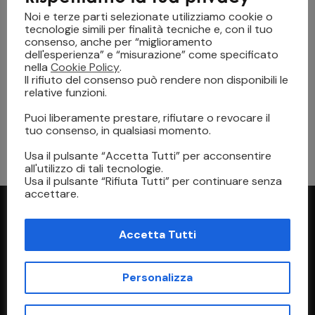
Noi e terze parti selezionate utilizziamo cookie o
tecnologie simili per finalità tecniche e, con il tuo
consenso, anche per “miglioramento
dell'esperienza” e “misurazione” come specificato
nella
Cookie Policy
.
Il rifiuto del consenso può rendere non disponibili le
relative funzioni.
TECNOLOGIA
23 Marzo 2026
Inchiostri UV-curable: cosa sono, come
Puoi liberamente prestare, rifiutare o revocare il
funzionano e perché stanno rivoluzionando la
tuo consenso, in qualsiasi momento.
stampa digitale
Usa il pulsante “Accetta Tutti” per acconsentire
all'utilizzo di tali tecnologie.
Usa il pulsante “Rifiuta Tutti” per continuare senza
accettare.
Accetta Tutti
Personalizza