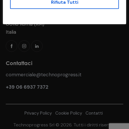
Rifiuta Tutti
Indirizzo
Via del Fosso di S. Andrea, 183
00118 Roma (RM)
Italia
Contattaci
commerciale@technoprogress.it
+39 06 6937 7372
Privacy Policy
Cookie Policy
Contatti
Technoprogress Srl © 2026. Tutti i diritti riservati