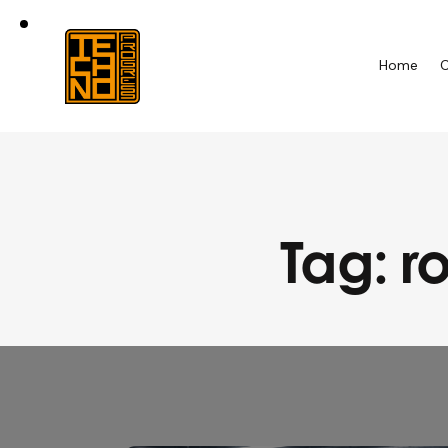
Home
C
Tag: ro