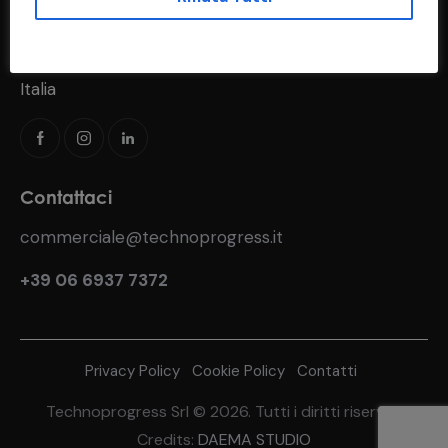
Via del Fosso di S. Andrea, 183
00118 Roma (RM)
Italia
Contattaci
commerciale@technoprogress.it
+39 06 6937 7372
Privacy Policy
Cookie Policy
Contatti
Technoprogress Srl © 2026. Tutti i diritti riservati
Credits:
DAEMA STUDIO