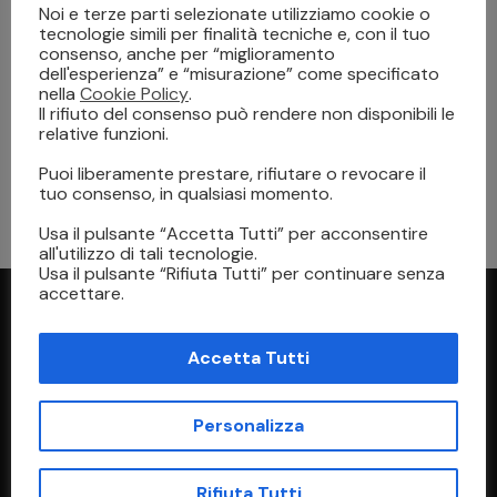
Noi e terze parti selezionate utilizziamo cookie o
tecnologie simili per finalità tecniche e, con il tuo
consenso, anche per “miglioramento
dell'esperienza” e “misurazione” come specificato
nella
Cookie Policy
.
Il rifiuto del consenso può rendere non disponibili le
relative funzioni.
INFORMAZIONI UTILI
24 Gennaio 2025
Puoi liberamente prestare, rifiutare o revocare il
Sign & Graphics: Innovazione e Creatività
tuo consenso, in qualsiasi momento.
nella Stampa Digitale
Usa il pulsante “Accetta Tutti” per acconsentire
all'utilizzo di tali tecnologie.
Usa il pulsante “Rifiuta Tutti” per continuare senza
accettare.
Accetta Tutti
Personalizza
Indirizzo
Rifiuta Tutti