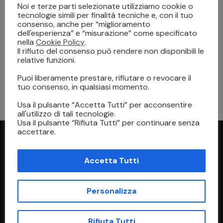
Noi e terze parti selezionate utilizziamo cookie o
tecnologie simili per finalità tecniche e, con il tuo
consenso, anche per “miglioramento
dell'esperienza” e “misurazione” come specificato
nella
Cookie Policy
.
Il rifiuto del consenso può rendere non disponibili le
relative funzioni.
TECNOLOGIA
9 Dicembre 2024
Puoi liberamente prestare, rifiutare o revocare il
Tecnologia Obsoleta nel 2024: I dispositivi che
tuo consenso, in qualsiasi momento.
Lasciamo alle Spalle
Usa il pulsante “Accetta Tutti” per acconsentire
all'utilizzo di tali tecnologie.
Usa il pulsante “Rifiuta Tutti” per continuare senza
accettare.
Accetta Tutti
Personalizza
Indirizzo
Rifiuta Tutti