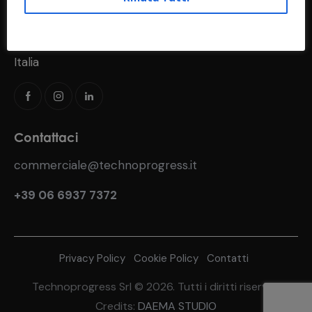
Via del Fosso di S. Andrea, 183
00118 Roma (RM)
Italia
Contattaci
commerciale@technoprogress.it
+39 06 6937 7372
Privacy Policy
Cookie Policy
Contatti
Technoprogress Srl © 2026. Tutti i diritti riservati
Credits:
DAEMA STUDIO