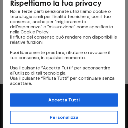
Rispettiamo la tua privacy
Noi e terze parti selezionate utilizziamo cookie o
tecnologie simili per finalità tecniche e, con il tuo
consenso, anche per “miglioramento
dell'esperienza” e “misurazione” come specificato
nella
Cookie Policy
.
Il rifiuto del consenso può rendere non disponibili le
relative funzioni.
TECNOLOGIA
18 Novembre 2025
Puoi liberamente prestare, rifiutare o revocare il
Tecnologia single-pass roll-to-roll: cosa
tuo consenso, in qualsiasi momento.
significa per la stampa tessile digitale ad alta
velocità
Usa il pulsante “Accetta Tutti” per acconsentire
all'utilizzo di tali tecnologie.
Usa il pulsante “Rifiuta Tutti” per continuare senza
accettare.
Accetta Tutti
Personalizza