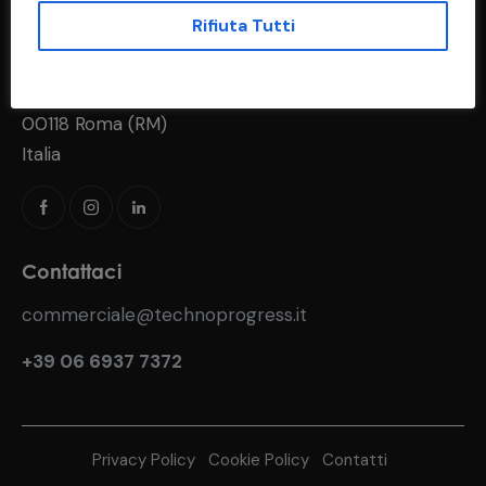
Rifiuta Tutti
Indirizzo
Via del Fosso di S. Andrea, 183
00118 Roma (RM)
Italia
Contattaci
commerciale@technoprogress.it
+39 06 6937 7372
Privacy Policy
Cookie Policy
Contatti