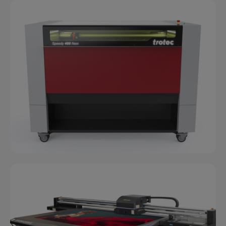
Trotec Laser
Card
,
Industrial
,
Laser
,
Legno
,
Materiale
Promozionale
,
Packaging
,
Pannelli Rigidi
,
Segnaletica
,
Targhe Industriali
,
Vetro e Plexiglass