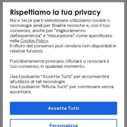
Plexiglass
Rispettiamo la tua privacy
Noi e terze parti selezionate utilizziamo cookie o
tecnologie simili per finalità tecniche e, con il tuo
consenso, anche per “miglioramento
dell'esperienza” e “misurazione” come specificato
nella
Cookie Policy
.
Il rifiuto del consenso può rendere non disponibili le
relative funzioni.
Puoi liberamente prestare, rifiutare o revocare il
UJF-MKII E SERIES
tuo consenso, in qualsiasi momento.
Usa il pulsante “Accetta Tutti” per acconsentire
Card
,
Legno
,
Packaging
,
Pannelli Rigidi
,
Targhe
all'utilizzo di tali tecnologie.
Industriali
,
UV Led
,
Vetro e Plexiglass
Usa il pulsante “Rifiuta Tutti” per continuare senza
accettare.
Accetta Tutti
Personalizza