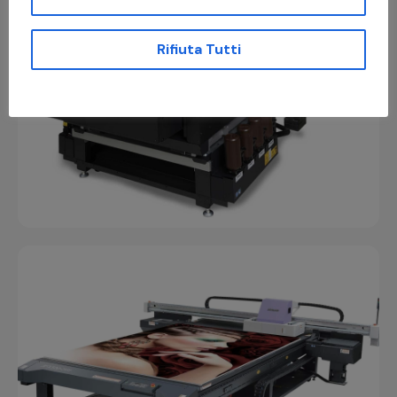
Rifiuta Tutti
UJF-7151 PLUS II
Card
,
Legno
,
Materiale Promozionale
,
Packaging
,
Pannelli Rigidi
,
Targhe Industriali
,
UV Led
,
Vetro e
Plexiglass
JFX500-2131