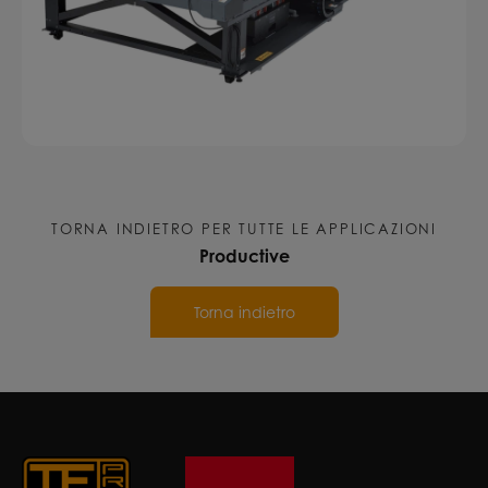
Legno
,
Pannelli Rigidi
,
Segnaletica
,
Targhe
Industriali
,
UV Led
,
Vetro e Plexiglass
TORNA INDIETRO PER TUTTE LE APPLICAZIONI
Productive
Torna indietro