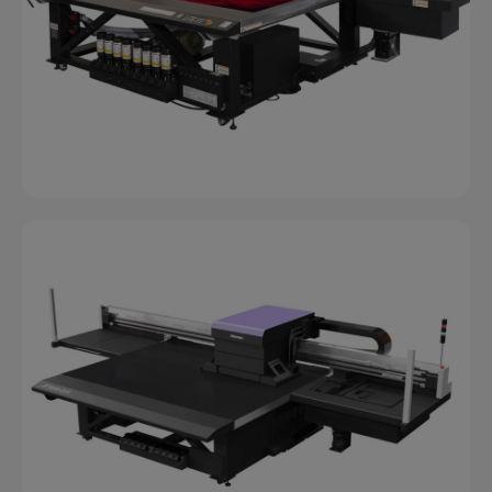
JFX200-2513 EX
Card
,
Legno
,
Materiale Promozionale
,
Packaging
,
Pannelli Rigidi
,
Segnaletica
,
Targhe Industriali
,
UV
Led
,
Vetro e Plexiglass
JFX600-2513
Card
,
Legno
,
Materiale Promozionale
,
Packaging
,
Pannelli Rigidi
,
Targhe Industriali
,
UV Led
,
Vetro e