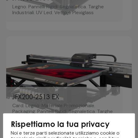
Legno
,
Pannelli Rigidi
,
Segnaletica
,
Targhe
Industriali
,
UV Led
,
Vetro e Plexiglass
JFX200-2513 EX
Card
,
Legno
,
Materiale Promozionale
,
Packaging
,
Pannelli Rigidi
,
Segnaletica
,
Targhe
Industriali
,
UV Led
,
Vetro e Plexiglass
Rispettiamo la tua privacy
Noi e terze parti selezionate utilizziamo cookie o