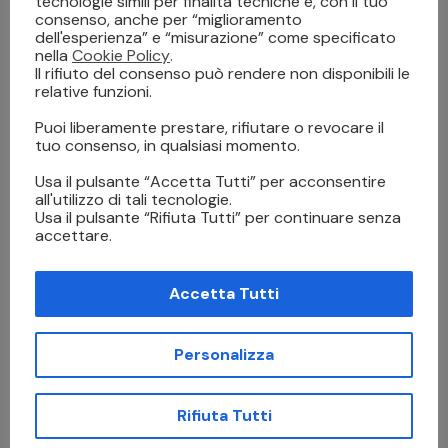
tecnologie simili per finalità tecniche e, con il tuo
consenso, anche per “miglioramento
dell'esperienza” e “misurazione” come specificato
nella
Cookie Policy
.
Il rifiuto del consenso può rendere non disponibili le
relative funzioni.
Puoi liberamente prestare, rifiutare o revocare il
tuo consenso, in qualsiasi momento.
Usa il pulsante “Accetta Tutti” per acconsentire
all'utilizzo di tali tecnologie.
Usa il pulsante “Rifiuta Tutti” per continuare senza
UJF-MKII E SERIES
accettare.
Card
,
Legno
,
Packaging
,
Pannelli Rigidi
,
Targhe
Industriali
,
UV Led
,
Vetro e Plexiglass
Accetta Tutti
Personalizza
Rifiuta Tutti