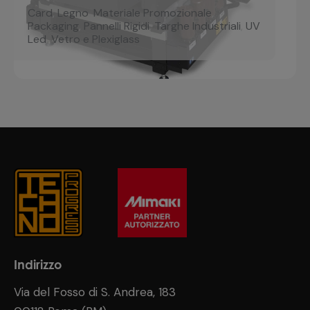
Card
,
Legno
,
Materiale Promozionale
,
Packaging
,
Pannelli Rigidi
,
Targhe Industriali
,
UV
Led
,
Vetro e Plexiglass
Indirizzo
Via del Fosso di S. Andrea, 183