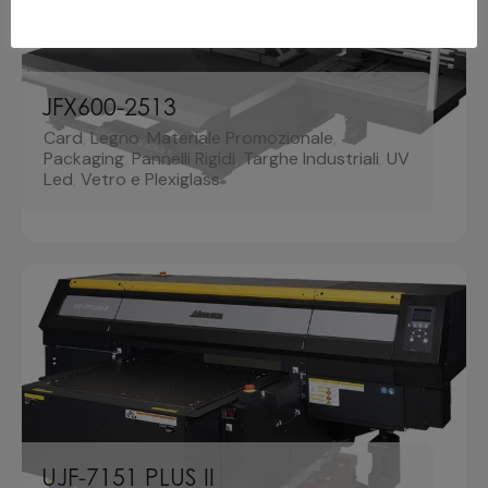
JFX600-2513
Card
,
Legno
,
Materiale Promozionale
,
Packaging
,
Pannelli Rigidi
,
Targhe Industriali
,
UV
Led
,
Vetro e Plexiglass
UJF-7151 PLUS II