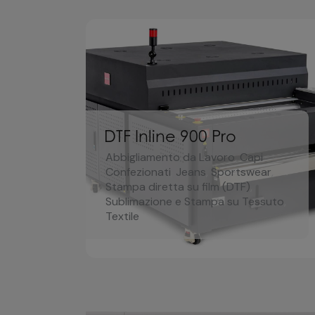
DTF Inline 900 Pro
Abbigliamento da Lavoro
,
Capi
Confezionati
,
Jeans
,
Sportswear
,
Stampa diretta su film (DTF)
,
Sublimazione e Stampa su Tessuto
,
Textile