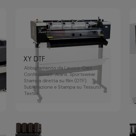
XY DTF
Abbigliamento da Lavoro
,
Capi
Confezionati
,
Jeans
,
Sportswear
,
Stampa diretta su film (DTF)
,
Sublimazione e Stampa su Tessuto
,
Textile