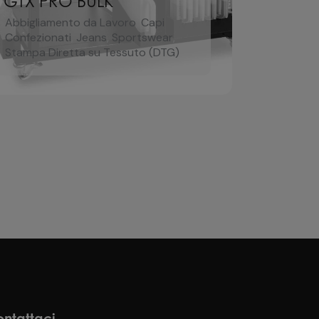
GTX PRO BULK
Abbigliamento da Lavoro
,
Capi
Confezionati
,
Jeans
,
Sportswear
,
Stampa Diretta su Tessuto (DTG)
ntattaci