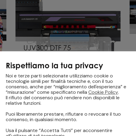
UJV300 DTF 75
Decorazione Indoor / Outdoor
,
Packaging
,
Termoadesivi
,
UV Led
,
Rispettiamo la tua privacy
Vinile
Noi e terze parti selezionate utilizziamo cookie o
tecnologie simili per finalità tecniche e, con il tuo
consenso, anche per “miglioramento dell'esperienza” e
“misurazione” come specificato nella
Cookie Policy
.
Il rifiuto del consenso può rendere non disponibili le
relative funzioni.
Puoi liberamente prestare, rifiutare o revocare il tuo
consenso, in qualsiasi momento.
Usa il pulsante “Accetta Tutti” per acconsentire
all'utilizzo di tali tecnologie.