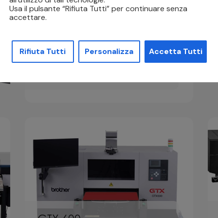
Usa il pulsante “Rifiuta Tutti” per continuare senza
accettare.
TX 330 Series
Rifiuta Tutti
Personalizza
Accetta Tutti
Stampa Sublimatica
,
Sublimazione e
Stampa su Tessuto