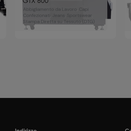
GTX 600
Abbigliamento da Lavoro
,
Capi
Confezionati
,
Jeans
,
Sportswear
,
Stampa Diretta su Tessuto (DTG)
Indirizzo
Co