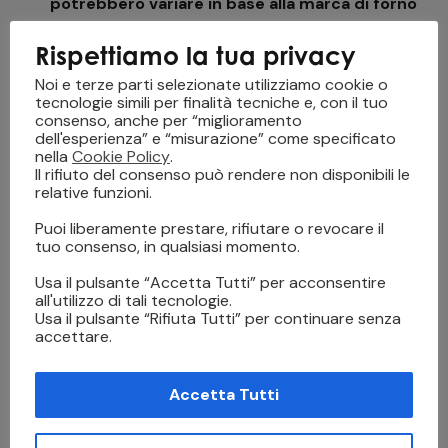
potrebbero variare in base alla marca di forno
utilizzata.
Rispettiamo la tua privacy
Noi e terze parti selezionate utilizziamo cookie o
tecnologie simili per finalità tecniche e, con il tuo
You May Also Like
consenso, anche per “miglioramento
dell'esperienza” e “misurazione” come specificato
nella
Cookie Policy
.
Il rifiuto del consenso può rendere non disponibili le
Abbigliamento da Lavoro
,
Capi Confezionati
,
relative funzioni.
Jeans
,
Sportswear
,
Stampa diretta su film (DTF)
,
Sublimazione e Stampa su Tessuto
,
Textile
Puoi liberamente prestare, rifiutare o revocare il
DTF Inline 900 Pro
tuo consenso, in qualsiasi momento.
Abbigliamento da Lavoro
,
Capi Confezionati
,
Usa il pulsante “Accetta Tutti” per acconsentire
Jeans
,
Sportswear
,
all'utilizzo di tali tecnologie.
Stampa Diretta su Tessuto (DTG)
Usa il pulsante “Rifiuta Tutti” per continuare senza
GTX PRO BULK
accettare.
Abbigliamento da Lavoro
,
Capi Confezionati
,
Jeans
,
Sportswear
,
Accetta Tutti
Stampa Diretta su Tessuto (DTG)
GTX PRO