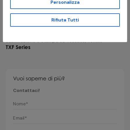
Personalizza
Abbigliamento da Lavoro
,
Capi Confezionati
,
Jeans
,
Sportswear
,
Stampa diretta su film (DTF)
,
Sublimazione e Stampa su Tessuto
,
Textile
XY DTF
Rifiuta Tutti
Abbigliamento da Lavoro
,
Capi Confezionati
,
Jeans
,
Sportswear
,
Stampa diretta su film (DTF)
,
Sublimazione e Stampa su Tessuto
,
Textile
TXF Series
Vuoi saperne di più?
Contattaci!