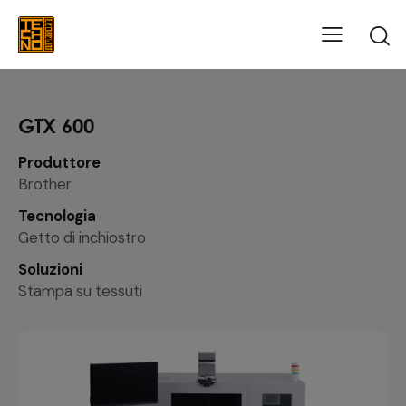
GTX 600
Produttore
Brother
Tecnologia
Getto di inchiostro
Soluzioni
Stampa su tessuti