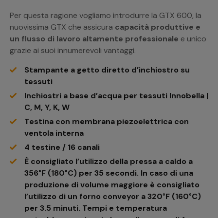
Per questa ragione vogliamo introdurre la GTX 600, la
nuovissima GTX che assicura
capacità produttive e
un flusso di lavoro altamente professionale
e unico
grazie ai suoi innumerevoli vantaggi.
Stampante a getto diretto d’inchiostro su
tessuti
Inchiostri a base d’acqua per tessuti Innobella |
C, M, Y, K, W
Testina
con membrana
piezo
elettrica
con
ventola interna
4
testine /
16
canali
È consigliato l’utilizzo della pressa a caldo a
356°F (180°C) per 35 secondi. In caso di una
produzione di volume maggiore è consigliato
l’utilizzo di un forno conveyor a 320°F (160°C)
per 3.5 minuti. Tempi e temperatura