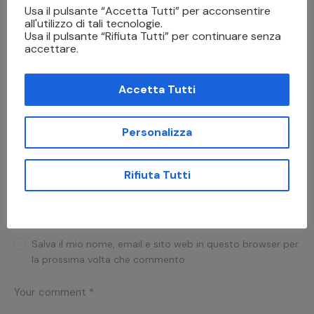
Usa il pulsante “Accetta Tutti” per acconsentire
all'utilizzo di tali tecnologie.
Usa il pulsante “Rifiuta Tutti” per continuare senza
accettare.
PREVIOUS
NEXT
Intelligenza Artificiale e
Come creare un file
Accetta Tutti
Stampa 3D
pronto per la stampa
digitale: Guida
Personalizza
Completa
Rifiuta Tutti
Leave a comment
Salva il mio nome, email e sito web in questo browser per
la prossima volta che commento.