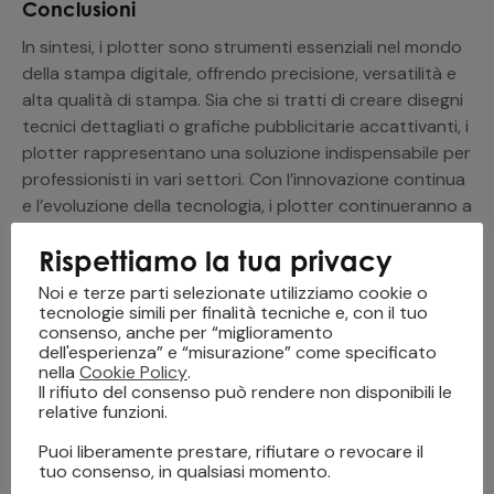
Conclusioni
In sintesi, i plotter sono strumenti essenziali nel mondo
della stampa digitale, offrendo precisione, versatilità e
alta qualità di stampa. Sia che si tratti di creare disegni
tecnici dettagliati o grafiche pubblicitarie accattivanti, i
plotter rappresentano una soluzione indispensabile per
professionisti in vari settori. Con l’innovazione continua
e l’evoluzione della tecnologia, i plotter continueranno a
svolgere un ruolo cruciale nella trasformazione del
Rispettiamo la tua privacy
modo in cui produciamo e utilizziamo immagini e grafica.
Noi e terze parti selezionate utilizziamo cookie o
Volete sapere altro sul mondo della stampa digitale?
tecnologie simili per finalità tecniche e, con il tuo
seguite il nostro
blog
.
consenso, anche per “miglioramento
dell'esperienza” e “misurazione” come specificato
nella
Cookie Policy
.
Il rifiuto del consenso può rendere non disponibili le
che cos'è un plotter
plotter
relative funzioni.
Puoi liberamente prestare, rifiutare o revocare il
tuo consenso, in qualsiasi momento.