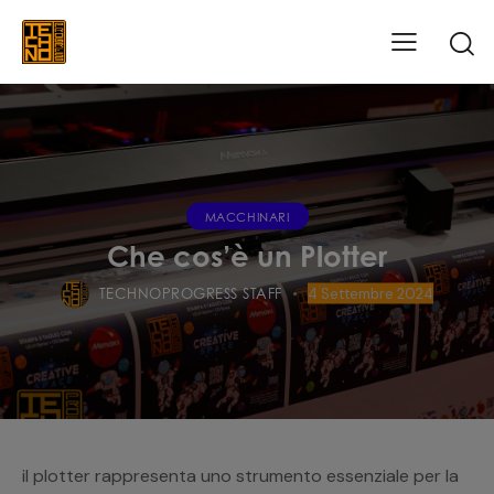
MACCHINARI
Che cos’è un Plotter
TECHNOPROGRESS STAFF
4 Settembre 2024
il plotter rappresenta uno strumento essenziale per la