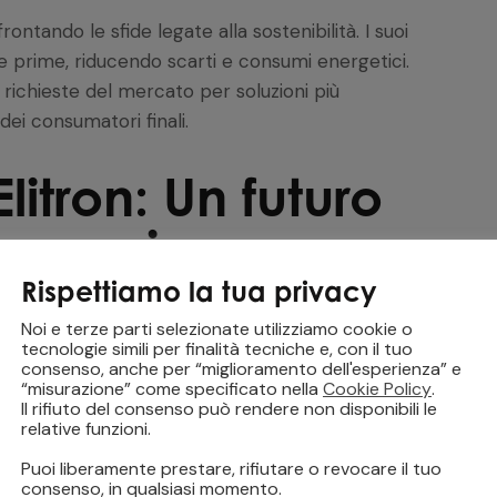
rontando le sfide legate alla sostenibilità. I suoi
e prime, riducendo scarti e consumi energetici.
 richieste del mercato per soluzioni più
dei consumatori finali.
itron: Un futuro
innovazione
Rispettiamo la tua privacy
ntinua a trasformare il settore della produzione
Noi e terze parti selezionate utilizziamo cookie o
e di automazione, IA e sostenibilità, l’azienda non
tecnologie simili per finalità tecniche e, con il tuo
consenso, anche per “miglioramento dell'esperienza” e
ttuale, ma anticipa le tendenze future,
“misurazione” come specificato nella
Cookie Policy
.
i prodotti vengono concepiti e realizzati.
Il rifiuto del consenso può rendere non disponibili le
relative funzioni.
Puoi liberamente prestare, rifiutare o revocare il tuo
consenso, in qualsiasi momento.