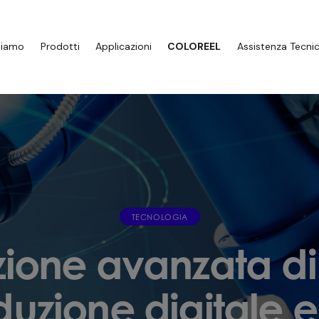
Siamo
Prodotti
Applicazioni
COLOREEL
Assistenza Tecni
TECNOLOGIA
ione avanzata di E
duzione digitale e 