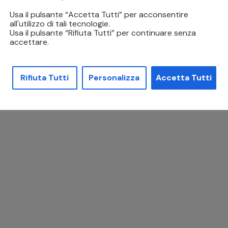
Usa il pulsante “Accetta Tutti” per acconsentire
e di come la tecnologia possa rivoluzionare
all'utilizzo di tali tecnologie.
zioni avanzate, l’azienda non solo migliora la
Usa il pulsante “Rifiuta Tutti” per continuare senza
accettare.
ccio più sostenibile e personalizzato alla
riferimento per le aziende che desiderano
zione.
Rifiuta Tutti
Personalizza
Accetta Tutti
a digitale? seguite il nostro
blog.