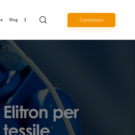
ca
Blog
Contattaci
litron per
tessile