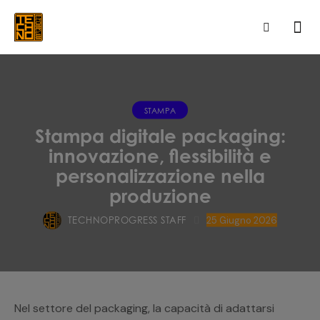
STAMPA
Stampa digitale packaging:
innovazione, flessibilità e
personalizzazione nella
produzione
TECHNOPROGRESS STAFF
25 Giugno 2026
Nel settore del packaging, la capacità di adattarsi