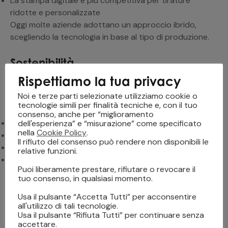
La stampa digitale è più competitiva per tirature
ridotte e personalizzate
Oggi molte aziende adottano un approccio ibrido,
scegliendo la tecnologia in base al tipo di produzione.
Sostenibilità
Rispettiamo la tua privacy
Un altro aspetto rilevante è l’impatto ambientale.
Noi e terze parti selezionate utilizziamo cookie o
La stampa digitale packaging consente di:
tecnologie simili per finalità tecniche e, con il tuo
consenso, anche per “miglioramento
ridurre gli sprechi di materiale
dell'esperienza” e “misurazione” come specificato
nella
Cookie Policy
.
evitare sovrapproduzione
Il rifiuto del consenso può rendere non disponibili le
ottimizzare l’utilizzo degli inchiostri
relative funzioni.
diminuire i tempi e le risorse necessarie per l’avviamento
Puoi liberamente prestare, rifiutare o revocare il
Questo la rende una soluzione interessante anche in
tuo consenso, in qualsiasi momento.
ottica di sostenibilità.
Usa il pulsante “Accetta Tutti” per acconsentire
all'utilizzo di tali tecnologie.
Il futuro del packaging digitale
Usa il pulsante “Rifiuta Tutti” per continuare senza
accettare.