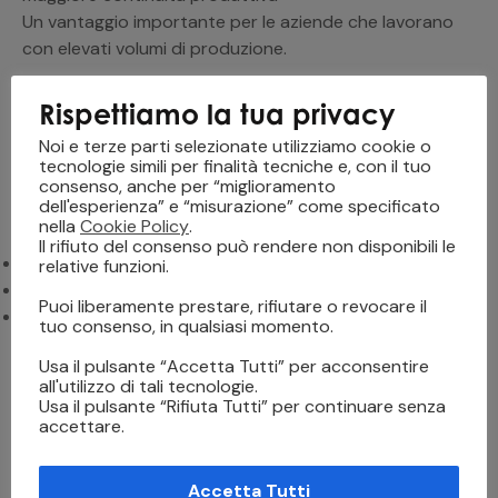
Un vantaggio importante per le aziende che lavorano
con elevati volumi di produzione.
Stampa UV LED e sostenibilità
Rispettiamo la tua privacy
Noi e terze parti selezionate utilizziamo cookie o
Tra i vantaggi della stampa UV LED industriale c’è anche
tecnologie simili per finalità tecniche e, con il tuo
il miglioramento dell’impatto ambientale.
consenso, anche per “miglioramento
dell'esperienza” e “misurazione” come specificato
La tecnologia LED:
nella
Cookie Policy
.
Il rifiuto del consenso può rendere non disponibili le
riduce il consumo energetico
relative funzioni.
limita le emissioni
Puoi liberamente prestare, rifiutare o revocare il
diminuisce gli sprechi di produzione
tuo consenso, in qualsiasi momento.
Inoltre, l’assenza di tempi di asciugatura riduce l’utilizzo
Usa il pulsante “Accetta Tutti” per acconsentire
di sistemi ausiliari ad alto consumo.
all'utilizzo di tali tecnologie.
Usa il pulsante “Rifiuta Tutti” per continuare senza
Nel contesto della stampa digitale moderna,
accettare.
sostenibilità ed efficienza stanno diventando elementi
sempre più strategici.
Accetta Tutti