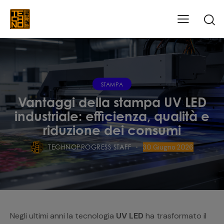
STAMPA
Vantaggi della stampa UV LED
industriale: efficienza, qualità e
riduzione dei consumi
TECHNOPROGRESS STAFF
30 Giugno 2026
Negli ultimi anni la tecnologia
UV LED
ha trasformato il