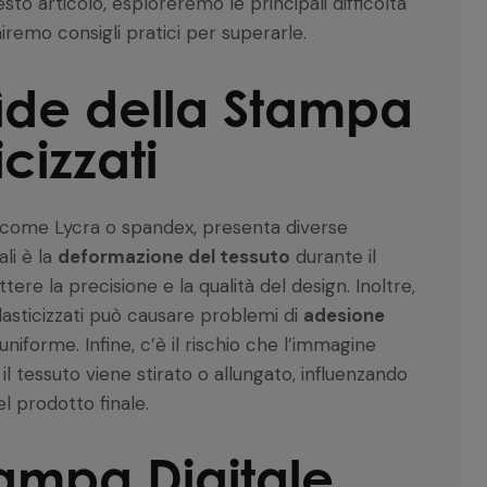
to articolo, esploreremo le principali difficoltà
niremo consigli pratici per superarle.
Sfide della Stampa
icizzati
ti, come Lycra o spandex, presenta diverse
ali è la
deformazione del tessuto
durante il
e la precisione e la qualità del design. Inoltre,
 elasticizzati può causare problemi di
adesione
niforme. Infine, c’è il rischio che l’immagine
l tessuto viene stirato o allungato, influenzando
el prodotto finale.
tampa Digitale