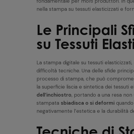
fondamentale per molti produttori. In ques
nella stampa su tessuti elasticizzati e for
Le Principali 
su Tessuti Elast
La stampa digitale su tessuti elasticizza
difficoltà tecniche. Una delle sfide princip
processo di stampa, che può comprometter
la superficie liscia e sintetica dei tessuti
dell’inchiostro
, portando a una resa non u
stampata
sbiadisca o si deformi
quando i
negativamente l’estetica e la durabilità d
Tecniche di S