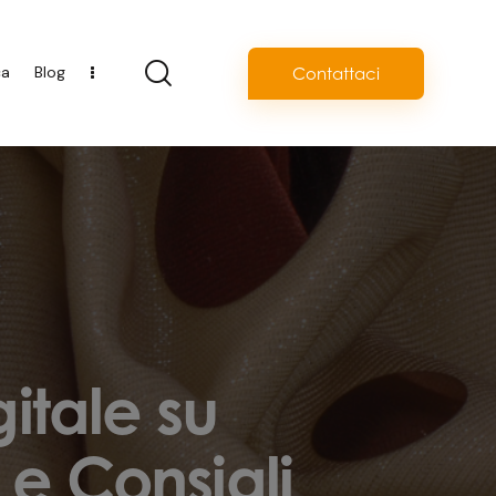
ca
Blog
Contattaci
itale su
i e Consigli