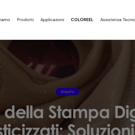
Siamo
Prodotti
Applicazioni
COLOREEL
Assistenza Tecni
STAMPA
e della Stampa Dig
sticizzati: Soluzion