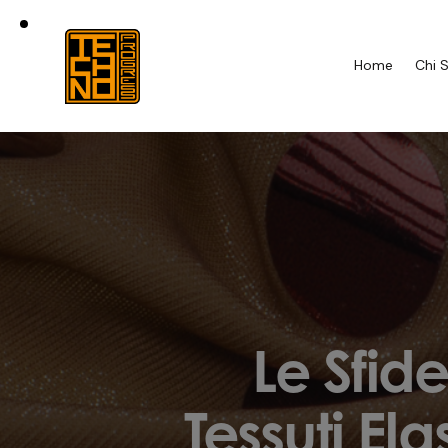
Home
Chi 
Le Sfid
Tessuti Ela