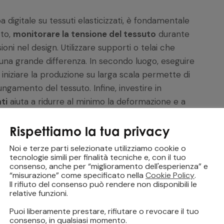
a digitale su tessuti elasticizzati, è fondamentale
tto,
monitorare la tensione del tessuto
durante
oni nel design. Utilizzare supporti o telai che
na grande differenza. In secondo luogo, eseguire
iniziare la produzione su larga scala permette di
ungamento del tessuto. Infine, investire in
ti
aiuta a ridurre al minimo la deformazione e a
Rispettiamo la tua privacy
da Evitare
Noi e terze parti selezionate utilizziamo cookie o
tecnologie simili per finalità tecniche e, con il tuo
consenso, anche per “miglioramento dell'esperienza” e
“misurazione” come specificato nella
Cookie Policy
.
 è facile incorrere in errori che possono
Il rifiuto del consenso può rendere non disponibili le
relative funzioni.
i errori più comuni è
non utilizzare inchiostri
lastici, il che porta a sbiadimenti o screpolature
Puoi liberamente prestare, rifiutare o revocare il tuo
consenso, in qualsiasi momento.
ungato. Un altro errore frequente è
ignorare