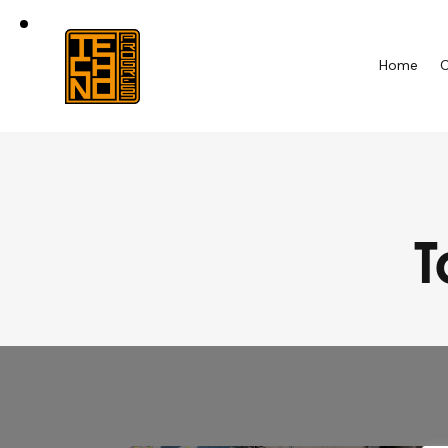
Home
C
T