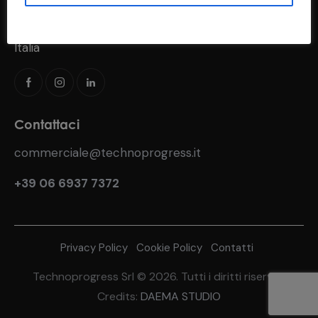
Via del Fosso di S. Andrea, 183
00118 Roma (RM)
Italia
Contattaci
commerciale@technoprogress.it
+39 06 6937 7372
Privacy Policy
Cookie Policy
Contatti
Technoprogress Srl © 2026. Tutti i diritti riservati
Credits:
DAEMA STUDIO