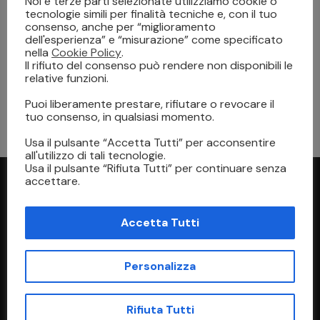
Noi e terze parti selezionate utilizziamo cookie o
tecnologie simili per finalità tecniche e, con il tuo
consenso, anche per “miglioramento
dell'esperienza” e “misurazione” come specificato
nella
Cookie Policy
.
Il rifiuto del consenso può rendere non disponibili le
relative funzioni.
STAMPA
9 Gennaio 2023
Puoi liberamente prestare, rifiutare o revocare il
Stampa Digitale su Tessuto: come funziona
tuo consenso, in qualsiasi momento.
Usa il pulsante “Accetta Tutti” per acconsentire
all'utilizzo di tali tecnologie.
Usa il pulsante “Rifiuta Tutti” per continuare senza
accettare.
Accetta Tutti
Personalizza
Indirizzo
Rifiuta Tutti