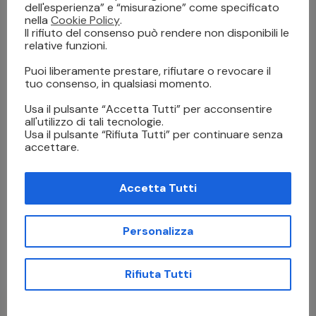
dell'esperienza” e “misurazione” come specificato
si tratta?
Panoramica
nella
Cookie Policy
.
Il rifiuto del consenso può rendere non disponibili le
relative funzioni.
Leave a comment
Puoi liberamente prestare, rifiutare o revocare il
tuo consenso, in qualsiasi momento.
Usa il pulsante “Accetta Tutti” per acconsentire
all'utilizzo di tali tecnologie.
Salva il mio nome, email e sito web in questo browser per
Usa il pulsante “Rifiuta Tutti” per continuare senza
la prossima volta che commento.
accettare.
Accetta Tutti
Personalizza
I agree that my submitted data is being collected and
stored.
Rifiuta Tutti