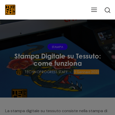
STAMPA
Stampa Digitale su Tessuto:
come funziona
TECHNOPROGRESS STAFF
9 Gennaio 2023
La stampa digitale su tessuto consiste nella stampa di