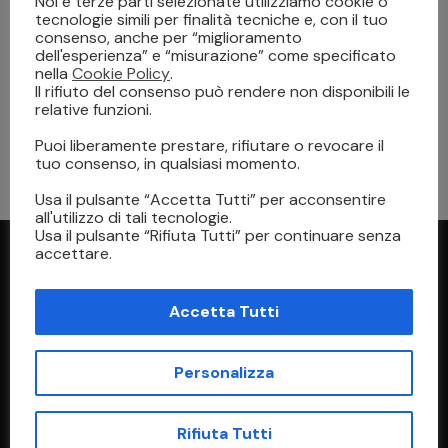
Noi e terze parti selezionate utilizziamo cookie o
tecnologie simili per finalità tecniche e, con il tuo
consenso, anche per “miglioramento
dell'esperienza” e “misurazione” come specificato
nella
Cookie Policy
.
Il rifiuto del consenso può rendere non disponibili le
relative funzioni.
STAMPA
30 Novembre 2022
Puoi liberamente prestare, rifiutare o revocare il
Cos’è la Sublimazione
tuo consenso, in qualsiasi momento.
Usa il pulsante “Accetta Tutti” per acconsentire
all'utilizzo di tali tecnologie.
Usa il pulsante “Rifiuta Tutti” per continuare senza
accettare.
Accetta Tutti
Personalizza
Indirizzo
Rifiuta Tutti