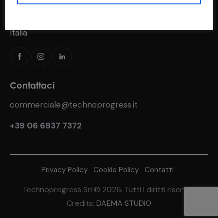
Via del Fosso di S. Andrea, 183
00118 Roma (RM)
Italia
Contattaci
commerciale@technoprogress.it
+39 06 6937 7372
Privacy Policy
Cookie Policy
Contatti
Technoprogress Srl © 2026. Tutti i diritti riservati
Credits:
DAEMA STUDIO