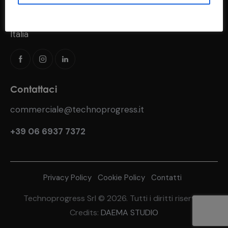
Via del Fosso di S. Andrea, 183
00118 Roma (RM)
Italia
Contattaci
commerciale@technoprogress.it
+39 06 6937 7372
Privacy Policy
Cookie Policy
Contatti
Technoprogress Srl © 2026. Tutti i diritti riservati
Credits:
DAEMA STUDIO