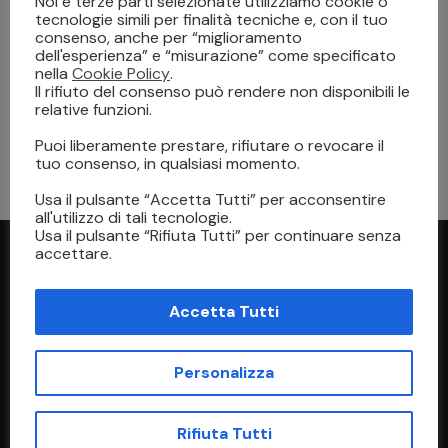
Noi e terze parti selezionate utilizziamo cookie o
tecnologie simili per finalità tecniche e, con il tuo
consenso, anche per “miglioramento
dell'esperienza” e “misurazione” come specificato
nella
Cookie Policy
.
Il rifiuto del consenso può rendere non disponibili le
relative funzioni.
STAMPA
21 Novembre 2022
Puoi liberamente prestare, rifiutare o revocare il
La Stampante Eco-Solvente
tuo consenso, in qualsiasi momento.
Usa il pulsante “Accetta Tutti” per acconsentire
all'utilizzo di tali tecnologie.
Usa il pulsante “Rifiuta Tutti” per continuare senza
accettare.
Accetta Tutti
Personalizza
Indirizzo
Rifiuta Tutti