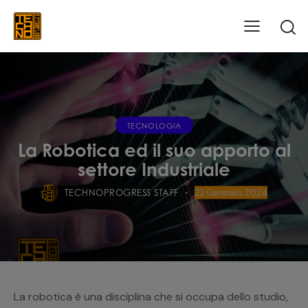
TECNOLOGIA
La Robotica ed il suo apporto al
settore Industriale
TECHNOPROGRESS STAFF
22 Gennaio 2024
La robotica è una disciplina che si occupa dello studio,