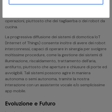
un normale elettrodomestico. È il caso dei popolari
robot per la pulizia dei pavimenti, come i celebri
Roomba, capaci di gestire in autonomia le proprie
operazioni, piuttosto che dei tagliaerba o dei robot da
cucina.
La progressiva diffusione dei sistemi di domotica IoT
(Internet of Things) consente inoltre di avere dei robot
interconnessi, capaci di operare in sinergia per svolgere
moltissime procedure, come la gestione dei sistemi di
illuminazione, riscaldamento, trattamento dell’aria,
antifurto, piuttosto che aperture e chiusure di porte ed
avvolgibili. Tali sistemi possono agire in maniera
autonoma o semi autonoma, tramite la nostra
interazione con un assistente vocale e/o semplicissime
app mobile.
Evoluzione e Futuro