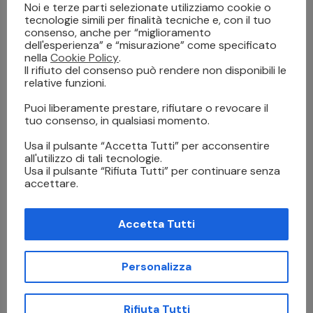
dell’industria 4.0 [link interno], che vede la robotica
Noi e terze parti selezionate utilizziamo cookie o
quale una delle nove tecnologie abilitanti della fabbrica
tecnologie simili per finalità tecniche e, con il tuo
consenso, anche per “miglioramento
intelligente, interconnessa, capace di prendere in
dell'esperienza” e “misurazione” come specificato
autonomia quelle decisioni contestuali utili ad
nella
Cookie Policy
.
ottimizzare l’intera filiera produttiva, per renderla
Il rifiuto del consenso può rendere non disponibili le
relative funzioni.
sempre più sicura e sostenibile dal punto di vista
economico, energetico ed ambientale.
Puoi liberamente prestare, rifiutare o revocare il
tuo consenso, in qualsiasi momento.
La robotica industriale da un lato consente sia di
Usa il pulsante “Accetta Tutti” per acconsentire
sostituire l’uomo nelle operazioni pesanti e ripetitive
all'utilizzo di tali tecnologie.
sulla catena di montaggio, oltre ad assisterlo in maniera
Usa il pulsante “Rifiuta Tutti” per continuare senza
collaborativa nei processi che richiedono competenze
accettare.
specialistiche, come quelle legate alla manutenzione
degli impianti.
Accetta Tutti
La robotica in casa
Personalizza
Il robot domestico è il classico robot che hai in casa e
non sai di avere, in quanto la sua diffusione ed il suo
utilizzo è ormai talmente comune da identificarlo come
Rifiuta Tutti