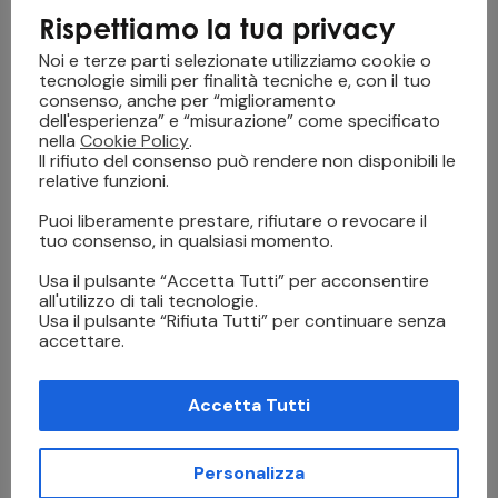
Rispettiamo la tua privacy
Noi e terze parti selezionate utilizziamo cookie o
tecnologie simili per finalità tecniche e, con il tuo
consenso, anche per “miglioramento
dell'esperienza” e “misurazione” come specificato
nella
Cookie Policy
.
PREVIOUS
NEXT
Il rifiuto del consenso può rendere non disponibili le
GTX PRO BULK :
La Nuova JFX200-2513
relative funzioni.
Efficenza e Innovazione
EX
Puoi liberamente prestare, rifiutare o revocare il
tuo consenso, in qualsiasi momento.
Leave a comment
Usa il pulsante “Accetta Tutti” per acconsentire
all'utilizzo di tali tecnologie.
Usa il pulsante “Rifiuta Tutti” per continuare senza
accettare.
Salva il mio nome, email e sito web in questo browser per
la prossima volta che commento.
Accetta Tutti
Personalizza