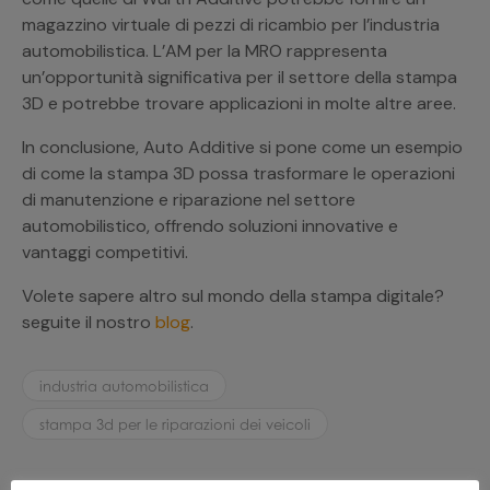
magazzino virtuale di pezzi di ricambio per l’industria
automobilistica. L’AM per la MRO rappresenta
un’opportunità significativa per il settore della stampa
3D e potrebbe trovare applicazioni in molte altre aree.
In conclusione, Auto Additive si pone come un esempio
di come la stampa 3D possa trasformare le operazioni
di manutenzione e riparazione nel settore
automobilistico, offrendo soluzioni innovative e
vantaggi competitivi.
Volete sapere altro sul mondo della stampa digitale?
seguite il nostro
blog
.
industria automobilistica
stampa 3d per le riparazioni dei veicoli