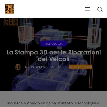
TECNOLOGIA
La Stampa 3D per le Riparazioni
dei Veicoli
TECHNOPROGRESS STAFF
14 Giugno 2024
L’industria automobilistica ha utilizzato la tecnologia di