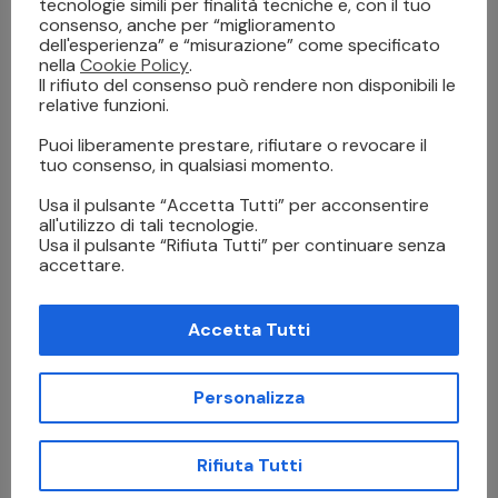
tecnologie simili per finalità tecniche e, con il tuo
consenso, anche per “miglioramento
Che si tratti di arredare una casa privata, progettare
dell'esperienza” e “misurazione” come specificato
una suite d’albergo o realizzare l’allestimento per una
nella
Cookie Policy
.
Il rifiuto del consenso può rendere non disponibili le
fiera, la stampa tessile digitale è oggi una delle soluzioni
relative funzioni.
più innovative e complete sul mercato.
Puoi liberamente prestare, rifiutare o revocare il
tuo consenso, in qualsiasi momento.
stampa digitale su tessuto per la decorazione d’interni
Usa il pulsante “Accetta Tutti” per acconsentire
all'utilizzo di tali tecnologie.
Usa il pulsante “Rifiuta Tutti” per continuare senza
accettare.
Accetta Tutti
PREVIOUS
NEXT
Personalizza
Machine-to-Machine
Come Scegliere
(M2M) nella Stampa
l’Inchiostro Giusto per
Rifiuta Tutti
Industriale: Come la
la Stampa Digitale su
Connettività Sta
Tessuti