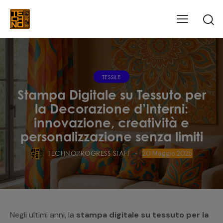
TESSILE
Stampa Digitale su Tessuto per
la Decorazione d’Interni:
innovazione, creatività e
personalizzazione senza limiti
TECHNOPROGRESS STAFF
20 Maggio 2025
Negli ultimi anni, la
stampa digitale su tessuto per la