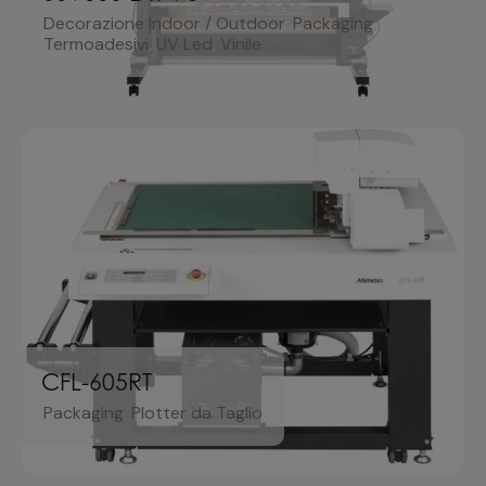
Decorazione Indoor / Outdoor
,
Packaging
,
Termoadesivi
,
UV Led
,
Vinile
CFL-605RT
Packaging
,
Plotter da Taglio