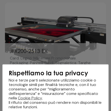
JFX200-2513 EX
Card
,
Legno
,
Materiale Promozionale
,
Packaging
,
Pannelli Rigidi
,
Segnaletica
,
Targhe
Industriali
,
UV Led
,
Vetro e Plexiglass
Rispettiamo la tua privacy
Noi e terze parti selezionate utilizziamo cookie o
tecnologie simili per finalità tecniche e, con il tuo
consenso, anche per “miglioramento
dell'esperienza” e “misurazione” come specificato
nella
Cookie Policy
.
Il rifiuto del consenso può rendere non disponibili le
relative funzioni.