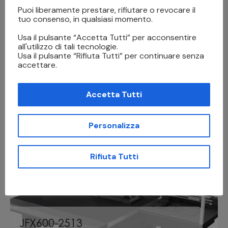
Puoi liberamente prestare, rifiutare o revocare il
tuo consenso, in qualsiasi momento.
Usa il pulsante “Accetta Tutti” per acconsentire
all'utilizzo di tali tecnologie.
Usa il pulsante “Rifiuta Tutti” per continuare senza
UJF-MKII E SERIES
accettare.
Card
,
Legno
,
Packaging
,
Pannelli Rigidi
,
Targhe
Industriali
,
UV Led
,
Vetro e Plexiglass
Accetta Tutti
Personalizza
Rifiuta Tutti
JFX600-2513