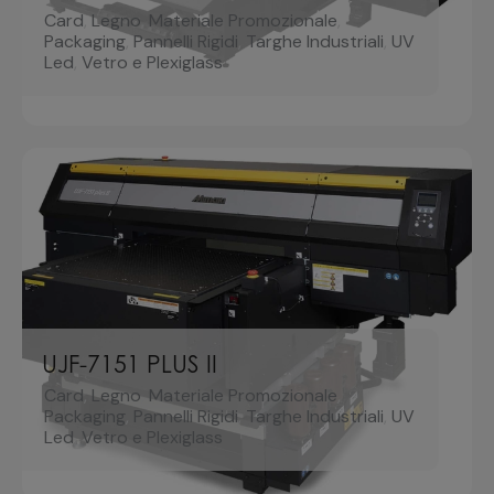
Card
,
Legno
,
Materiale Promozionale
,
Packaging
,
Pannelli Rigidi
,
Targhe Industriali
,
UV
Led
,
Vetro e Plexiglass
UJF-7151 PLUS II
Card
,
Legno
,
Materiale Promozionale
,
Packaging
,
Pannelli Rigidi
,
Targhe Industriali
,
UV
Led
,
Vetro e Plexiglass