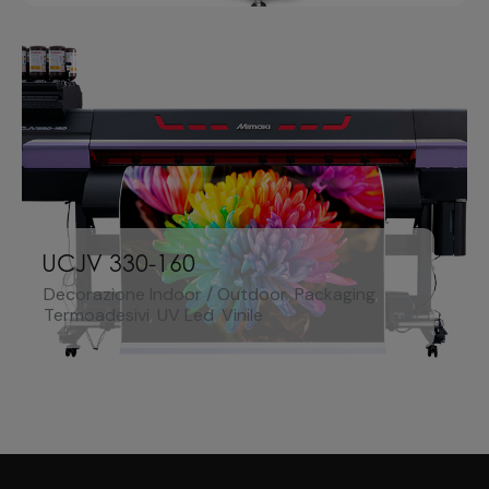
UCJV 330-160
Decorazione Indoor / Outdoor
,
Packaging
,
Termoadesivi
,
UV Led
,
Vinile